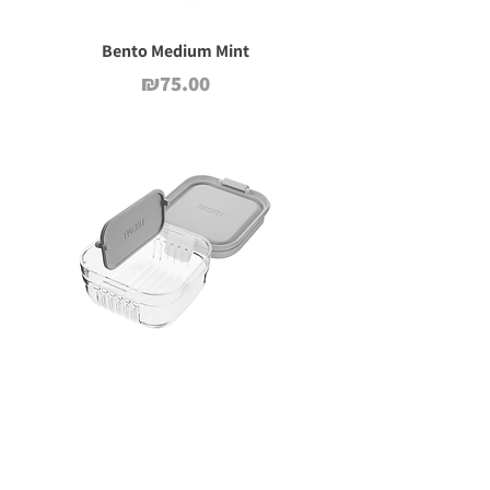
Bento Medium Mint
Price
₪75.00
Gray mini bento
Price
₪55.00