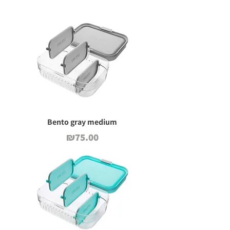
Bento gray medium
Price
₪75.00