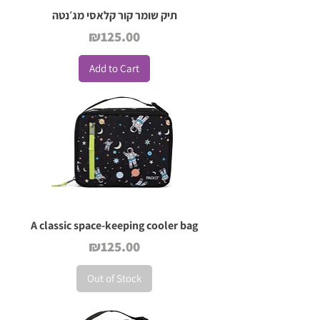
תיק שומר קור קלאסי מג׳נטה
Price
₪125.00
Add to Cart
A classic space-keeping cooler bag
Price
₪125.00
Out of Stock