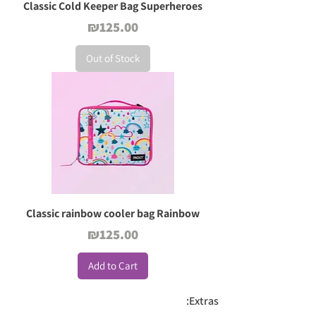
Classic Cold Keeper Bag Superheroes
Price
₪125.00
Out of Stock
Classic rainbow cooler bag Rainbow
Price
₪125.00
Add to Cart
Extras: