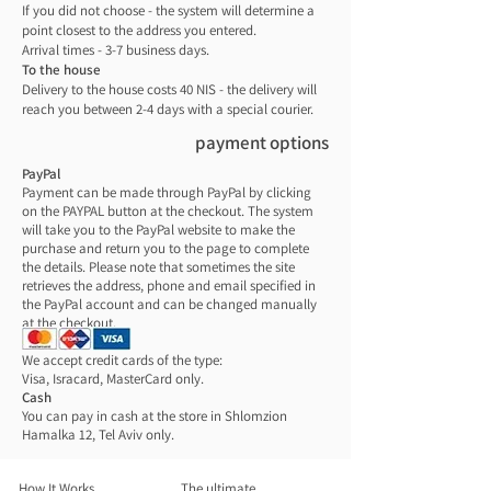
גודל:
עכשיו אפשר לצאת ולדעת שהאוכל ישאר טרי וקר
If you did not choose - the system will determine a
עומד: גובה-25.4 ס"מ רוחב- 21.6 ס"מ עומק
point closest to the address you entered.
כל היום.
Arrival times - 3-7 business days.
12.7 ס"מ
To the house
שוכב (מעוך במקפיא): גובה -13.3 ס"מ
Delivery to the house costs 40 NIS - the delivery will
רוחב- 21.6 ס"מ עומק 5.7 ס"מ
reach you between 2-4 days with a special courier.
payment options
PayPal
Payment can be made through PayPal by clicking
on the PAYPAL button at the checkout. The system
will take you to the PayPal website to make the
purchase and return you to the page to complete
the details. Please note that sometimes the site
retrieves the address, phone and email specified in
the PayPal account and can be changed manually
at the checkout.
credit cards
We accept credit cards of the type:
Visa, Isracard, MasterCard only.
Cash
You can pay in cash at the store in Shlomzion
Hamalka 12, Tel Aviv only.
How It Works
The ultimate