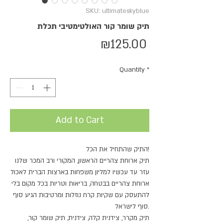
SKU: ultimateskyblue
תיק שומר קור האולטימטיבי תכלת
Price
₪125.00
Quantity
*
Add to Cart
התיק שהתחיל את הכל!
תיק ארוחת צהריים הראשון, המקורי ורב המכר שלנו
עזר עד עכשיו למליון משפחות בארצות הברית לאכול
ארוחת צהריים בבטחה, בריאות וטריות בכל מקום בלי
להתעסק עם שקיות קרח נוזלות ומרטיבות הגיע סוף
סוף לישראל.
תיק מקרר, צידנית קלה, צידנית, תיק שומר קור,