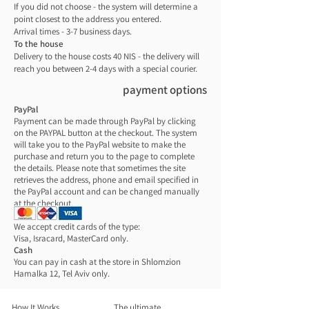
גודל:
עכשיו אפשר לצאת ולדעת שהאוכל ישאר טרי וקר
If you did not choose - the system will determine a
עומד: גובה-25.4 ס"מ רוחב- 21.6 ס"מ עומק
point closest to the address you entered.
כל היום.
Arrival times - 3-7 business days.
12.7 ס"מ
To the house
שוכב (מעוך במקפיא): גובה -13.3 ס"מ
Delivery to the house costs 40 NIS - the delivery will
רוחב- 21.6 ס"מ עומק 5.7 ס"מ
reach you between 2-4 days with a special courier.
payment options
PayPal
Payment can be made through PayPal by clicking
on the PAYPAL button at the checkout. The system
will take you to the PayPal website to make the
purchase and return you to the page to complete
the details. Please note that sometimes the site
retrieves the address, phone and email specified in
the PayPal account and can be changed manually
at the checkout.
credit cards
We accept credit cards of the type:
Visa, Isracard, MasterCard only.
Cash
You can pay in cash at the store in Shlomzion
Hamalka 12, Tel Aviv only.
How It Works
The ultimate