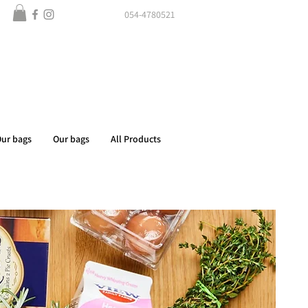
054-4780521
ur bags
Our bags
All Products