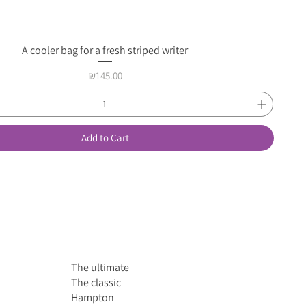
A cooler bag for a fresh striped writer
Quick View
Price
₪145.00
Add to Cart
The ultimate
The classic
Hampton