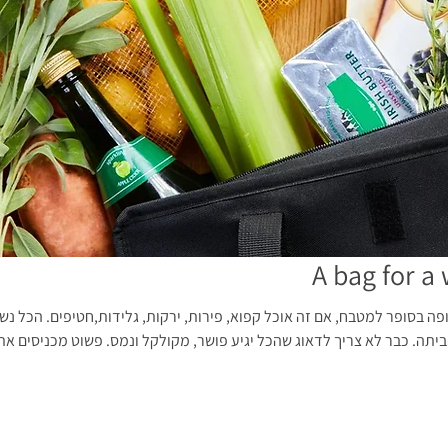
A bag for a 
ה בסופר למטבח, אם זה אוכל קפוא, פירות, ירקות, גלידות,חטיפים. הכל נשא
יתה. כבר לא צריך לדאוג שהכל יגיע פושר, מקולקל ונמס. פשוט מכניסים א
לך היום. תיק מקרר, צידנית קלה, צידנית, תיק שומר קור, צידנית רכה