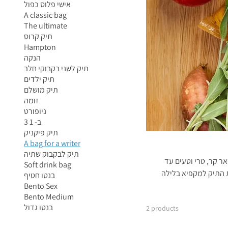
אישי פלוס כפול
A classic bag
The ultimate
תיק קרוס
Hampton
הנקה
תיק לשני בקבוקי חלב
תיק ילדים
תיק מושלם
זומה
ניופורט
3 ב- 1
תיק פיקניק
A bag for a writer
תיק לבקבוק שתיה
ר קר, טרי וטעים עד
Soft drink bag
ת התיק למקפיא בלילה
בנטו חטיף
ולמחרת הוא מוכן לקניות. העיצובים המיוחדים שלנו הופכים את התיק לשימושי ואופנתי גם לקניות ושאר סידורים
Bento Sex
Bento Medium
בנטו גדול
2 products