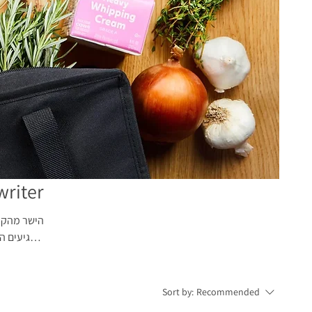
writer
הישר מהקופ
שמגיעים הב
במה, packit, פקאיט, תיק מקרר, שומר קור
Sort by:
Recommended